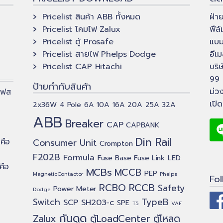
Pricelist สินค้า ABB ทั้งหมด
ฝ่า
Pricelist โคมไฟ Zalux
ฟีล
Pricelist ตู้ Prosafe
แบ
Pricelist สายไฟ Phelps Dodge
อีเม
Pricelist CAP Hitachi
บริ
99 
ป้ายกำกับสินค้า
ม่ว
เฟส
เปิ
2x36W
4 Pole
6A
10A
16A
20A
25A
32A
ABB
Breaker
CAP
CAPBANK
Din Rail
คือ
Consumer Unit
Crompton
F202B
Formula
Fuse Base
Fuse Link
LED
คือ
MCBs
MCCB
PEP
MagneticContactor
Phelps
Fo
RCCB
RCBO
Safety
Power Meter
Dodge
Switch
TypeB
SCP
SH203-c
SPE
T5
VAF
กันดูด
Zalux
ตู้LoadCenter
ตู้โหลด