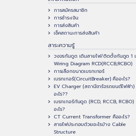
variants.
การสมัครสมาชิก
The
การชำระเงิน
options
การส่งสินค้า
may
เช็คสถานะการส่งสินค้า
be
chosen
สาระความรู้
on
วงจรกันดูด เดินสายไฟ/ติดตั้งกันดูด 1 
the
Wiring Diagram RCD(RCCB,RCBO)
product
การเลือกขนาดเบรกเกอร์
page
เบรกเกอร์(CircuitBreaker) คืออะไร?
EV Charger (สถานีชาร์จรถยนต์ไฟฟ้า) 
อะไร??
เบรกเกอร์กันดูด (RCD, RCCB, RCBO) 
อะไร?
CT Current Transformer คืออะไร?
สายไฟประกอบด้วยอะไรบ้าง Cable
Structure