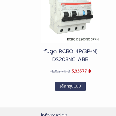
กันดูด RCBO 4P(3P+N)
DS203NC ABB
Original
Current
11,352.70
฿
5,335.77
฿
price
price
was:
is:
เลือกรูปแบบ
11,352.70 ฿.
5,335.77 ฿.
This
product
has
multiple
Information