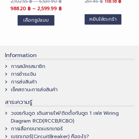
Price
Original
Current
2,102.55
฿
–
5,531.90
฿
251.45
฿
118.18
฿
(SCP) ABB
Original
range:
Price
Current
price
price
988.20
฿
–
2,599.99
฿
price
2,102.55 ฿
range:
price
was:
is:
หยิบใส่ตะกร้า
เลือกรูปแบบ
was:
through
988.20 ฿
is:
251.45 ฿.
118.18 ฿.
This
2,102.55 ฿
5,531.90 ฿
through
988.20 ฿
product
–
2,599.99 ฿
–
has
5,531.90 ฿Price
2,599.99 ฿Price
multiple
range:
range:
Information
variants.
2,102.55 ฿
988.20 ฿
การสมัครสมาชิก
The
through
through
การชำระเงิน
5,531.90 ฿.
options
2,599.99 ฿.
การส่งสินค้า
may
เช็คสถานะการส่งสินค้า
be
chosen
สาระความรู้
on
วงจรกันดูด เดินสายไฟ/ติดตั้งกันดูด 1 เฟส Wiring
the
Diagram RCD(RCCB,RCBO)
product
การเลือกขนาดเบรกเกอร์
page
เบรกเกอร์(CircuitBreaker) คืออะไร?