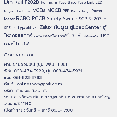
Din Rail
F202B
Formula
Fuse Base
Fuse Link
LED
MCBs
MCCB
PEP
Power
MagneticContactor
Phelps Dodge
RCCB
RCBO
Safety Switch
SCP
SH203-c
Meter
กันดูด
Zalux
ตู้LoadCenter
ตู้
TypeB
SPE
T5
VAF
เบรก
โหลดเซ็นเตอร์
เซฟตี้สวิตช์
หลอดไฟ
สายไฟ
เทปพันสายไฟ
เกอร์
โคมไฟ
ติดต่อสอบถาม
ฝ่าย ขายออนไลน์ (นุ่น, ฟีล์ม , แบม)
ฟีล์ม 063-474-5929, นุ่น 063-474-5931
แบม 061-823-3783
อีเมล์ :
onlineshop@pmk.co.th
บริษัท ภัทรเมธากิจ จำกัด
99 ม.8 ซ.วัดพระเงิน ถ.กาญจนาภิเษก ต.บางม่วง อ.บางใหญ่
จ.นนทบุรี 11140
เปิดทำการ : จันทร์ – เสาร์ 8:00-17:00