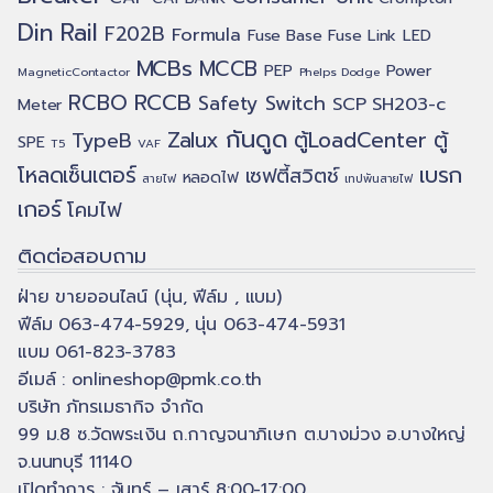
Din Rail
F202B
Formula
Fuse Base
Fuse Link
LED
MCBs
MCCB
PEP
Power
MagneticContactor
Phelps Dodge
RCCB
RCBO
Safety Switch
SCP
SH203-c
Meter
กันดูด
Zalux
ตู้LoadCenter
ตู้
TypeB
SPE
T5
VAF
เบรก
โหลดเซ็นเตอร์
เซฟตี้สวิตช์
หลอดไฟ
สายไฟ
เทปพันสายไฟ
เกอร์
โคมไฟ
ติดต่อสอบถาม
ฝ่าย ขายออนไลน์ (นุ่น, ฟีล์ม , แบม)
ฟีล์ม 063-474-5929, นุ่น 063-474-5931
แบม 061-823-3783
อีเมล์ :
onlineshop@pmk.co.th
บริษัท ภัทรเมธากิจ จำกัด
99 ม.8 ซ.วัดพระเงิน ถ.กาญจนาภิเษก ต.บางม่วง อ.บางใหญ่
จ.นนทบุรี 11140
เปิดทำการ : จันทร์ – เสาร์ 8:00-17:00