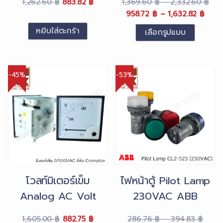
Original
Current
Pri
1,262.60
฿
883.82
฿
1,369.60
฿
–
2,332.60
฿
price
price
Original
Price
Curr
ran
958.72
฿
–
1,632.82
฿
was:
is:
price
rang
pric
1,3
หยิบใส่ตะกร้า
เลือกรูปแบบ
1,262.60 ฿.
883.82 ฿.
was:
958.
is:
thr
This
1,369.60 ฿
thro
958.
2,3
product
–
1,632
–
has
2,332.60 ฿Price
1,632
-45%
-53%
multiple
range:
rang
variants.
1,369.60 ฿
958.
The
through
thro
2,332.60 ฿.
options
1,632
may
be
chosen
on
โวลท์มิเตอร์เข็ม
ไฟหน้าตู้ Pilot Lamp
the
Analog AC Volt
230VAC ABB
product
page
Meter
Original
Current
Price
1,605.00
฿
882.75
฿
286.76
฿
–
394.83
฿