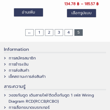
price
price
Original
Price
Curre
range
134.78
฿
–
185.57
฿
was:
is:
price
range:
price
286.7
อ่านเพิ่ม
เลือกรูปแบบ
1,605.00 ฿.
882.75 ฿.
was:
134.78
is:
thro
This
286.76 ฿
throu
134.78
394.8
product
–
185.57
–
←
1
2
3
4
5
has
394.83 ฿Price
185.57
multiple
range:
range:
variants.
286.76 ฿
134.78
Information
The
through
throu
394.83 ฿.
options
185.57
การสมัครสมาชิก
may
การชำระเงิน
be
การส่งสินค้า
chosen
เช็คสถานะการส่งสินค้า
on
สาระความรู้
the
product
วงจรกันดูด เดินสายไฟ/ติดตั้งกันดูด 1 เฟส Wiring
page
Diagram RCD(RCCB,RCBO)
การเลือกขนาดเบรกเกอร์