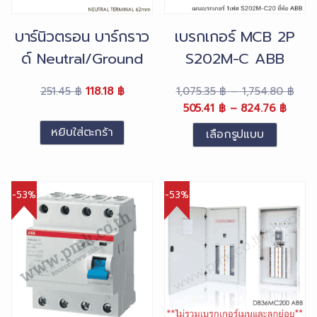
บาร์นิวตรอน บาร์กราว
เบรกเกอร์ MCB 2P
ด์ Neutral/Ground
S202M-C ABB
Terminal 62mm
Original
Current
Pric
251.45
฿
118.18
฿
1,075.35
฿
–
1,754.80
฿
price
price
Original
Price
Curre
rang
505.41
฿
–
824.76
฿
was:
is:
price
range
price
1,07
หยิบใส่ตะกร้า
เลือกรูปแบบ
251.45 ฿.
118.18 ฿.
was:
505.4
is:
thr
This
1,075.35 ฿
throu
505.4
1,75
product
–
824.7
–
has
1,754.80 ฿Price
824.7
-53%
-53%
multiple
range:
range
variants.
1,075.35 ฿
505.4
The
through
throu
1,754.80 ฿.
options
824.7
may
be
chosen