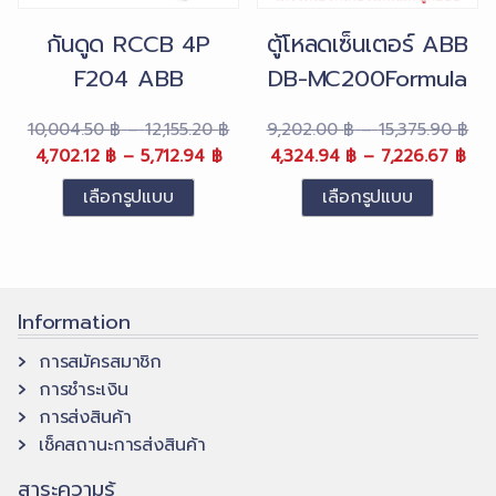
on
กันดูด RCCB 4P
ตู้โหลดเซ็นเตอร์ ABB
the
F204 ABB
DB-MC200Formula
product
page
Price
Pri
10,004.50
฿
–
12,155.20
฿
9,202.00
฿
–
15,375.90
฿
Original
Price
Current
range:
Original
Pri
Cur
ran
4,702.12
฿
–
5,712.94
฿
4,324.94
฿
–
7,226.67
฿
price
range:
price
10,004.50 ฿
price
ran
pri
9,2
เลือกรูปแบบ
เลือกรูปแบบ
was:
4,702.12 ฿
is:
through
was:
4,3
is:
thr
This
This
10,004.50 ฿
through
4,702.12 ฿
12,155.20 ฿
9,202.00 ฿
thr
4,3
15,
product
product
–
5,712.94 ฿
–
–
7,2
–
has
has
12,155.20 ฿Price
5,712.94 ฿Price
15,375.90 ฿Price
7,2
multiple
multiple
range:
range:
range:
ran
Information
variants.
variants.
10,004.50 ฿
4,702.12 ฿
9,202.00 ฿
4,3
การสมัครสมาชิก
The
The
through
through
through
thr
การชำระเงิน
12,155.20 ฿.
options
5,712.94 ฿.
15,375.90 ฿.
options
7,2
การส่งสินค้า
may
may
เช็คสถานะการส่งสินค้า
be
be
chosen
chosen
สาระความรู้