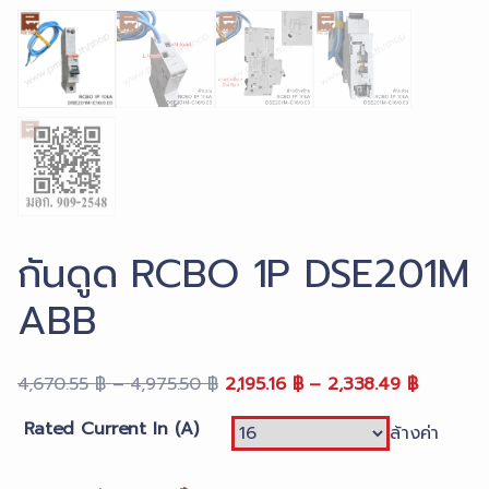
กันดูด RCBO 1P DSE201M
ABB
Price
Original
Price
Current
4,670.55
฿
–
4,975.50
฿
2,195.16
฿
–
2,338.49
฿
range:
price
range:
price
Rated Current In (A)
ล้างค่า
4,670.55 ฿
was:
2,195.16 
is:
through
4,670.55 ฿
through
2,195.16 