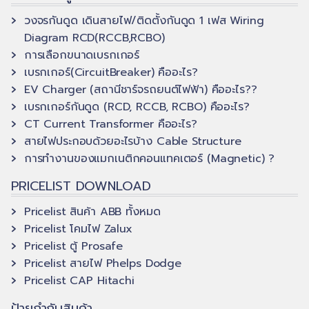
on
on
วงจรกันดูด เดินสายไฟ/ติดตั้งกันดูด 1 เฟส Wiring
the
the
Diagram RCD(RCCB,RCBO)
product
product
การเลือกขนาดเบรกเกอร์
page
page
เบรกเกอร์(CircuitBreaker) คืออะไร?
EV Charger (สถานีชาร์จรถยนต์ไฟฟ้า) คืออะไร??
เบรกเกอร์กันดูด (RCD, RCCB, RCBO) คืออะไร?
CT Current Transformer คืออะไร?
สายไฟประกอบด้วยอะไรบ้าง Cable Structure
การทำงานของแมกเนติกคอนแทคเตอร์ (Magnetic) ?
PRICELIST DOWNLOAD
Pricelist สินค้า ABB ทั้งหมด
Pricelist โคมไฟ Zalux
Pricelist ตู้ Prosafe
Pricelist สายไฟ Phelps Dodge
Pricelist CAP Hitachi
ป้ายกำกับสินค้า