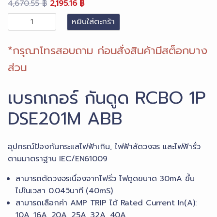
4,975.50 ฿
–
2,338.49
–
Original
Current
4,670.55
฿
2,195.16
฿
4,975.50 ฿Price
2,338.49
price
price
จำนวน
หยิบใส่ตะกร้า
range:
range:
was:
is:
กัน
4,670.55 ฿
2,195.16 
4,670.55 ฿.
2,195.16 ฿.
ดูด
*กรุณาโทรสอบถาม ก่อนสั่งสินค้ามีสต็อกบาง
through
through
RCBO
4,975.50 ฿.
2,338.49
ส่วน
1P
DSE201M
เบรกเกอร์ กันดูด RCBO 1P
ABB
ชิ้น
DSE201M ABB
อุปกรณ์ป้องกันกระแสไฟฟ้าเกิน, ไฟฟ้าลัดวงจร และไฟฟ้ารั่ว
ตามมาตราฐาน IEC/EN61009
สามารถตัดวงจรเนื่องจากไฟรั่ว ไฟดูดขนาด 30mA ขึ้น
ไปในเวลา 0.04วินาที (40mS)
สามารถเลือกค่า AMP TRIP ได้ Rated Current In(A):
10A, 16A, 20A, 25A, 32A, 40A