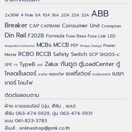
ABB
2x36W
4 Pole
6A
10A
16A
20A
25A
32A
Breaker
Consumer Unit
CAP
CAPBANK
Crompton
Din Rail
F202B
Formula
Fuse Base
Fuse Link
LED
MCBs
MCCB
PEP
Power
MagneticContactor
Phelps Dodge
RCCB
RCBO
Safety Switch
SCP
SH203-c
Meter
กันดูด
Zalux
ตู้LoadCenter
ตู้
TypeB
SPE
T5
VAF
เบรก
โหลดเซ็นเตอร์
เซฟตี้สวิตช์
หลอดไฟ
สายไฟ
เทปพันสายไฟ
เกอร์
โคมไฟ
ติดต่อสอบถาม
ฝ่าย ขายออนไลน์ (นุ่น, ฟีล์ม , แบม)
ฟีล์ม 063-474-5929, นุ่น 063-474-5931
แบม 061-823-3783
อีเมล์ :
onlineshop@pmk.co.th