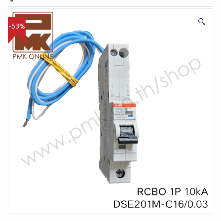
🔍
-53%