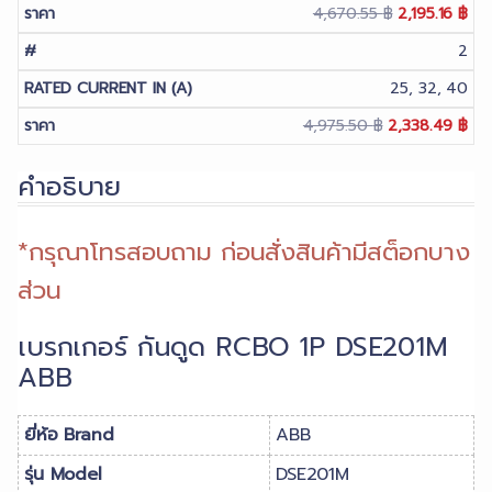
Original
Cur
4,670.55
฿
2,195.16
฿
price
pri
2
was:
is:
25, 32, 40
4,670.55 ฿.
2,1
Original
Cur
4,975.50
฿
2,338.49
฿
price
pri
คำอธิบาย
was:
is:
4,975.50 ฿.
2,3
*กรุณาโทรสอบถาม ก่อนสั่งสินค้ามีสต็อกบาง
ส่วน
เบรกเกอร์ กันดูด RCBO 1P DSE201M
ABB
ยี่ห้อ Brand
ABB
รุ่น Model
DSE201M