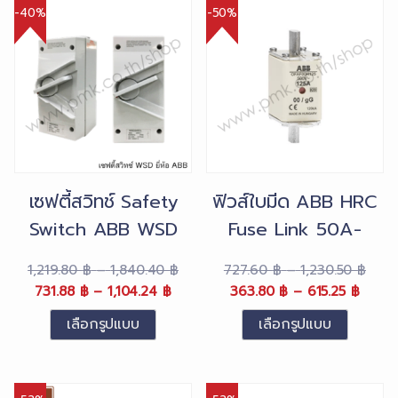
-40%
-50%
เซฟตี้สวิทช์ Safety
ฟิวส์ใบมีด ABB HRC
Switch ABB WSD
Fuse Link 50A-
1เฟส
250A
Price
Pric
1,219.80
฿
–
1,840.40
฿
727.60
฿
–
1,230.50
฿
Original
Price
Current
range:
Original
Price
Curre
rang
731.88
฿
–
1,104.24
฿
363.80
฿
–
615.25
฿
price
range:
price
1,219.80 ฿
price
range
price
727.
เลือกรูปแบบ
เลือกรูปแบบ
was:
731.88 ฿
is:
through
was:
363.8
is:
thro
This
This
1,219.80 ฿
through
731.88 ฿
1,840.40 ฿
727.60 ฿
throu
363.8
1,230
product
product
–
1,104.24 ฿
–
–
615.25
–
has
has
1,840.40 ฿Price
1,104.24 ฿Price
1,230.50 ฿Price
615.2