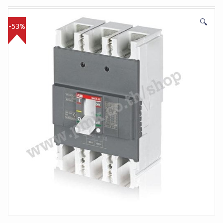
🔍
-53%