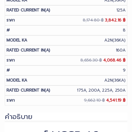
A2N(36KA)
8,046.40 ฿.
3,7
125A
Original
Cur
8,174.80
฿
3,842.16
฿
price
pri
8
was:
is:
A2N(36KA)
8,174.80 ฿.
3,8
160A
Original
Cur
8,656.30
฿
4,068.46
฿
price
pri
9
was:
is:
A2N(36KA)
8,656.30 ฿.
4,0
175A, 200A, 225A, 250A
Original
Cur
9,662.10
฿
4,541.19
฿
price
pri
คำอธิบาย
was:
is:
9,662.10 ฿.
4,5