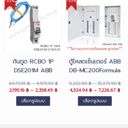
-53%
-53%
multiple
multiple
range:
range:
range:
range
variants.
variants.
1,219.80 ฿
731.88 ฿
727.60 ฿
363.8
The
The
through
through
through
throu
1,840.40 ฿.
options
1,104.24 ฿.
1,230.50 ฿.
options
615.25
may
may
be
be
chosen
chosen
on
on
กันดูด RCBO 1P
ตู้โหลดเซ็นเตอร์ ABB
the
the
DSE201M ABB
DB-MC200Formula
product
product
page
page
Price
Pri
4,670.55
฿
–
4,975.50
฿
9,202.00
฿
–
15,375.90
฿
Original
Price
Current
range:
Original
Pri
Cur
ran
2,195.16
฿
–
2,338.49
฿
4,324.94
฿
–
7,226.67
฿
price
range:
price
4,670.55 ฿
price
ran
pri
9,2
เลือกรูปแบบ
เลือกรูปแบบ
was:
2,195.16 ฿
is:
through
was:
4,3
is:
thr
This
This
4,670.55 ฿
through
2,195.16 ฿
4,975.50 ฿
9,202.00 ฿
thr
4,3
15,
product
product
–
2,338.49 ฿
–
–
7,2
–
has
has
4,975.50 ฿Price
2,338.49 ฿Price
15,375.90 ฿Price
7,2