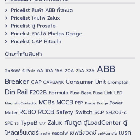
Pricelist สินค้า ABB ทั้งหมด
Pricelist โคมไฟ Zalux
Pricelist ตู้ Prosafe
Pricelist สายไฟ Phelps Dodge
Pricelist CAP Hitachi
ป้ายกำกับสินค้า
ABB
2x36W
4 Pole
6A
10A
16A
20A
25A
32A
Breaker
Consumer Unit
CAP
CAPBANK
Crompton
Din Rail
F202B
Formula
Fuse Base
Fuse Link
LED
MCBs
MCCB
PEP
Power
MagneticContactor
Phelps Dodge
RCCB
RCBO
Safety Switch
SCP
SH203-c
Meter
กันดูด
Zalux
ตู้LoadCenter
ตู้
TypeB
SPE
T5
VAF
เบรก
โหลดเซ็นเตอร์
เซฟตี้สวิตช์
หลอดไฟ
สายไฟ
เทปพันสายไฟ