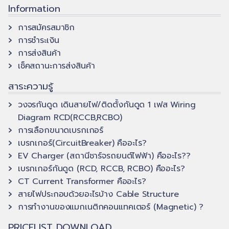
multiple
multiple
range:
range:
range:
ran
Information
variants.
variants.
4,670.55 ฿
2,195.16 ฿
9,202.00 ฿
4,3
การสมัครสมาชิก
The
The
through
through
through
thr
การชำระเงิน
4,975.50 ฿.
options
2,338.49 ฿.
15,375.90 ฿.
options
7,2
การส่งสินค้า
may
may
เช็คสถานะการส่งสินค้า
be
be
chosen
chosen
สาระความรู้
on
on
วงจรกันดูด เดินสายไฟ/ติดตั้งกันดูด 1 เฟส Wiring
the
the
Diagram RCD(RCCB,RCBO)
product
product
การเลือกขนาดเบรกเกอร์
page
page
เบรกเกอร์(CircuitBreaker) คืออะไร?
EV Charger (สถานีชาร์จรถยนต์ไฟฟ้า) คืออะไร??
เบรกเกอร์กันดูด (RCD, RCCB, RCBO) คืออะไร?
CT Current Transformer คืออะไร?
สายไฟประกอบด้วยอะไรบ้าง Cable Structure
การทำงานของแมกเนติกคอนแทคเตอร์ (Magnetic) ?
PRICELIST DOWNLOAD