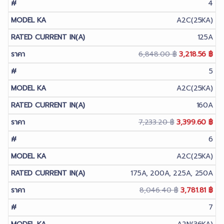
price
pri
4
was:
is:
A2C(25KA)
7,693.30 ฿.
3,6
125A
Original
Cur
6,848.00
฿
3,218.56
฿
price
pri
5
was:
is:
A2C(25KA)
6,848.00 ฿.
3,2
160A
Original
Cur
7,233.20
฿
3,399.60
฿
price
pri
6
was:
is:
A2C(25KA)
7,233.20 ฿.
3,3
175A, 200A, 225A, 250A
Original
Cur
8,046.40
฿
3,781.81
฿
price
pri
7
was:
is: